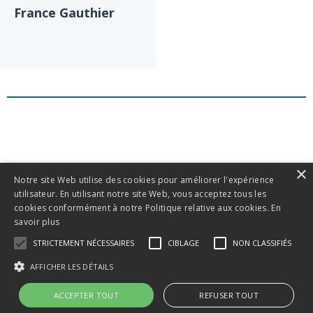
France Gauthier
×
Notre site Web utilise des cookies pour améliorer l'expérience
utilisateur. En utilisant notre site Web, vous acceptez tous les
cookies conformément à notre Politique relative aux cookies.
En
savoir plus
STRICTEMENT NÉCESSAIRES
CIBLAGE
NON CLASSIFIÉS
AFFICHER LES DÉTAILS
ACCEPTER TOUT
REFUSER TOUT
© 2026 France Gauthier