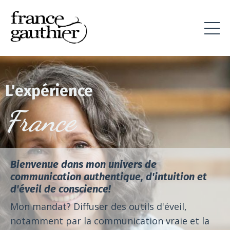
L'expérience
France
Bienvenue dans mon univers de
communication authentique,
d'intuition
et
d'éveil de conscience!
Mon mandat? Diffuser des outils d'éveil,
notamment par la communication vraie et la