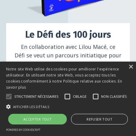
Le Défi des 100 jours
En collaboration avec Lilou Macé, ce
Défi se veut un parcours initiatique pour
aller à la rencontre de votre sagesse
×
Notre site Web utilise des cookies pour améliorer l'expérience
intérieure grâce à une pratique aussi
utilisateur. En utilisant notre site Web, vous acceptez tous les
simple qu’efficace : l’écriture inspirée. Vos
cookies conformément à notre Politique relative aux cookies.
En
savoir plus
outils ? Un cahier et un crayon ! En 100
STRICTEMENT NÉCESSAIRES
CIBLAGE
NON CLASSIFIÉS
jours, vous recevrez des messages qui
vont assurément changer votre vie!
AFFICHER LES DÉTAILS
ACCEPTER TOUT
REFUSER TOUT
Acheter en $ Canadiens
POWERED BY COOKIESCRIPT